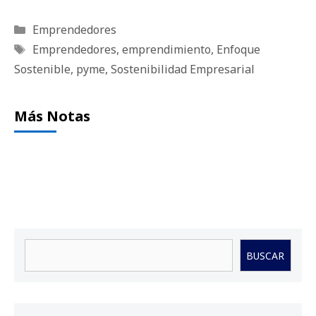
Categorías
Emprendedores
Etiquetas
Emprendedores
,
emprendimiento
,
Enfoque
Sostenible
,
pyme
,
Sostenibilidad Empresarial
Más Notas
Buscar
BUSCAR