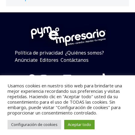
Política de privacidad
¿Quiénes somos?
Anúnciate
Editores
Contáctanos
Facebook
Instagram
Twitter
LinkedIn
Telegram
YouTube
TikTok
Usamos cookies en nuestro sitio web para brindarte una
mejor experiencia recordando sus preferencias y visitas
repetidas. Haciendo clic en "Aceptar todo" usted da su
consentimiento para el uso de TODAS las cookies. Sin
Pymempresario © 2025 Todos los derechos reservados.
embargo, puede visitar "Configuración de cookies" para
proporcionar un consentimiento controlado.
Se prohibe el uso de la información total o parcial sin
dar referencia a la fuente.
Configuración de cookies
Aceptar todo
Desarrollado por
yalla ya!