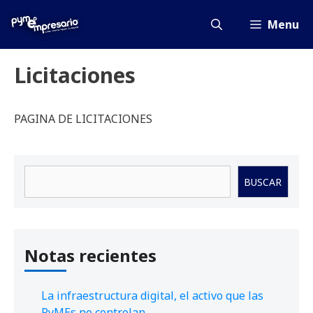
Saltar
al
Menu
contenido
Licitaciones
PAGINA DE LICITACIONES
Buscar
BUSCAR
Notas recientes
La infraestructura digital, el activo que las
PyMEs no controlan