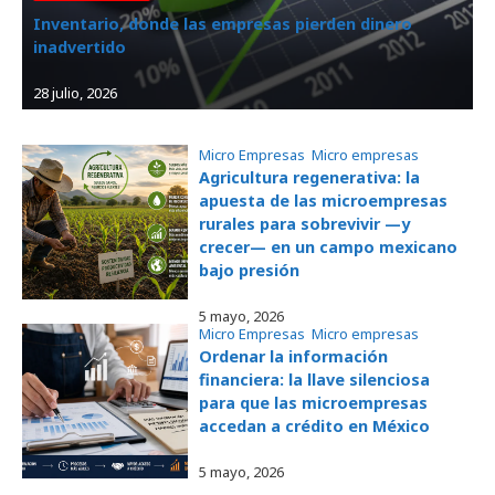
Inventario, donde las empresas pierden dinero
inadvertido
28 julio, 2026
Micro Empresas
, 
Micro empresas
Agricultura regenerativa: la
apuesta de las microempresas
rurales para sobrevivir —y
crecer— en un campo mexicano
bajo presión
5 mayo, 2026
Micro Empresas
, 
Micro empresas
Ordenar la información
financiera: la llave silenciosa
para que las microempresas
accedan a crédito en México
5 mayo, 2026