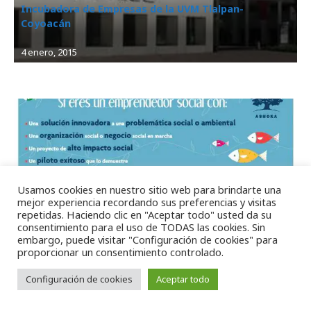
Incubadora de Empresas de la UVM Tlalpan-
Coyoacán
4 enero, 2015
Usamos cookies en nuestro sitio web para brindarte una
mejor experiencia recordando sus preferencias y visitas
Empresas
, 
Incubadoras
repetidas. Haciendo clic en "Aceptar todo" usted da su
Ashoka México y Centroamérica
consentimiento para el uso de TODAS las cookies. Sin
embargo, puede visitar "Configuración de cookies" para
proporcionar un consentimiento controlado.
Configuración de cookies
Aceptar todo
20 octubre, 2014