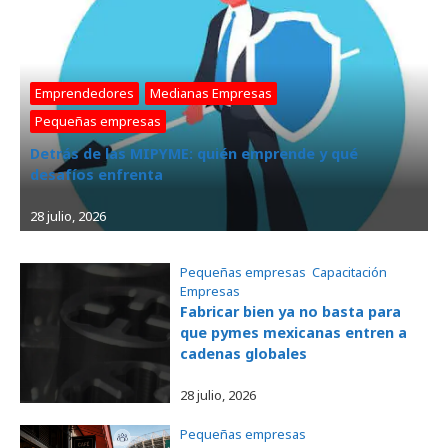
Emprendedores
, 
Medianas Empresas
, 
Pequeñas empresas
Detrás de las MIPYME: quién emprende y qué
desafíos enfrenta
28 julio, 2026
Pequeñas empresas
, 
Capacitación
, 
Empresas
Fabricar bien ya no basta para
que pymes mexicanas entren a
cadenas globales
28 julio, 2026
Pequeñas empresas