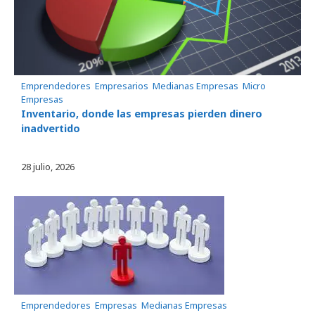
Emprendedores
, 
Empresarios
, 
Medianas Empresas
, 
Micro
Empresas
Inventario, donde las empresas pierden dinero
inadvertido
28 julio, 2026
Emprendedores
, 
Empresas
, 
Medianas Empresas