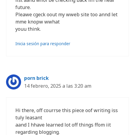
list aand wilol be checking back iin the near
future.
Pleawe cgeck oout my wweb site too annd let
mme knopw wwhat
youu think.
Inicia sesión para responder
porn brick
14 febrero, 2025 a las 3:20 am
Hi there, off courrse this piece oof writing iss
tuly leasant
aand I hhave learned lot off things ffom iit
regarding blogging.