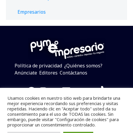
Empresarios
Política de privacidad
¿Quiénes somos?
Anúnciate
Editores
Contáctanos
Facebook
Instagram
Twitter
LinkedIn
Telegram
YouTube
TikTok
Usamos cookies en nuestro sitio web para brindarte una
mejor experiencia recordando sus preferencias y visitas
repetidas. Haciendo clic en "Aceptar todo" usted da su
consentimiento para el uso de TODAS las cookies. Sin
Pymempresario © 2025 Todos los derechos reservados.
embargo, puede visitar "Configuración de cookies" para
proporcionar un consentimiento controlado.
Se prohibe el uso de la información total o parcial sin