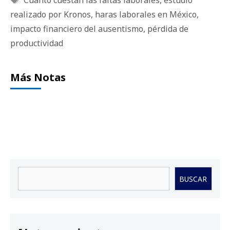
Cuánto cuestan las faltas laborales
,
estudio
realizado por Kronos
,
haras laborales en México
,
impacto financiero del ausentismo
,
pérdida de
productividad
Más Notas
Buscar
BUSCAR