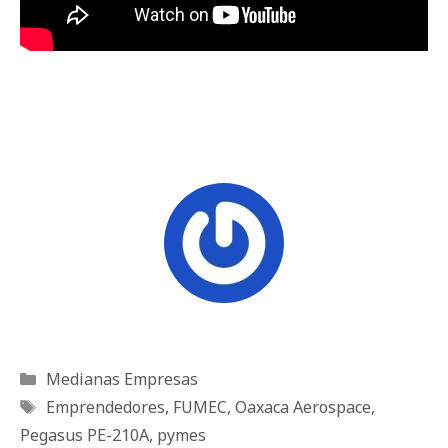
Categorías
Medianas Empresas
Etiquetas
Emprendedores
,
FUMEC
,
Oaxaca Aerospace
,
Pegasus PE-210A
,
pymes