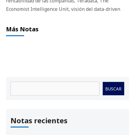
rentabilidad de las compañías
,
Teradata
,
The
Economist Intelligence Unit
,
visión del data-driven
Más Notas
Buscar
BUSCAR
Notas recientes