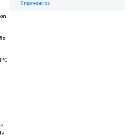
Empresarios
ron
año
INPC
de
la