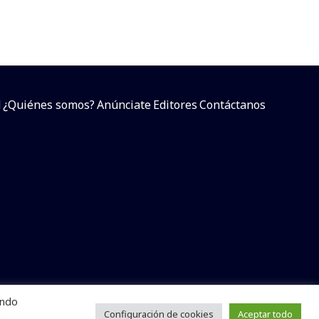
d
¿Quiénes somos?
Anúnciate
Editores
Contáctanos
endo
arcial sin dar referencia a la fuente.
e
Configuración de cookies
Aceptar todo