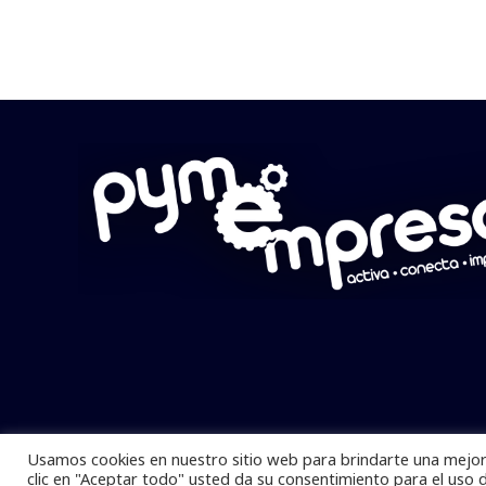
Usamos cookies en nuestro sitio web para brindarte una mejor 
Pymempresario © 2025 Todos los derech
clic en "Aceptar todo" usted da su consentimiento para el uso 