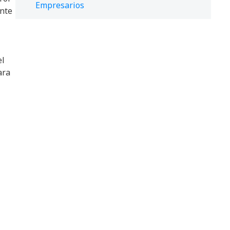
Empresarios
ente
el
ara