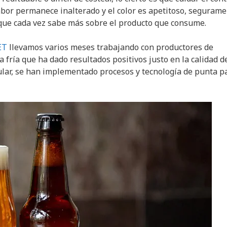
abor permanece inalterado y el color es apetitoso, seguram
que cada vez sabe más sobre el producto que consume.
ET
llevamos varios meses trabajando con productores de
 fría que ha dado resultados positivos justo en la calidad d
cular, se han implementado procesos y tecnología de punta p