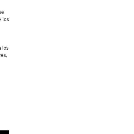
se
 los
 los
res,