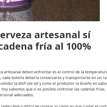
erveza artesanal sí
cadena fría al 100%
za artesanal deben enfrentar es el control de la temperatur
o, cada botella debería conservarse y transportarse en un r
midor la disfrute tal y como el productor la diseño en sabor
, hoy sabemos que sí es posible controlar las cadenas frías,
personal adecuados.
edituable o difícil de costear, lo cierto es que cuidar el cont