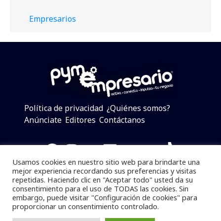
Empresarios
Política de privacidad
¿Quiénes somos?
Anúnciate
Editores
Contáctanos
Facebook
Instagram
Twitter
LinkedIn
Telegram
YouTube
TikTok
Usamos cookies en nuestro sitio web para brindarte una
mejor experiencia recordando sus preferencias y visitas
repetidas. Haciendo clic en "Aceptar todo" usted da su
consentimiento para el uso de TODAS las cookies. Sin
Pymempresario © 2025 Todos los derechos reservados.
embargo, puede visitar "Configuración de cookies" para
proporcionar un consentimiento controlado.
Se prohibe el uso de la información total o parcial sin
dar referencia a la fuente.