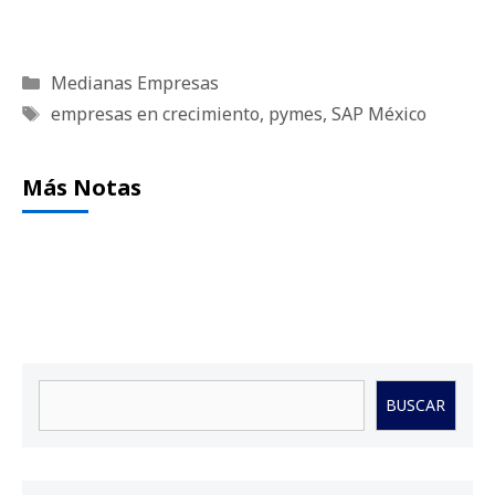
Categorías
Medianas Empresas
Etiquetas
empresas en crecimiento
,
pymes
,
SAP México
Más Notas
Buscar
BUSCAR