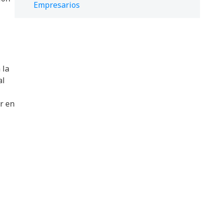
Empresarios
 la
al
ar en