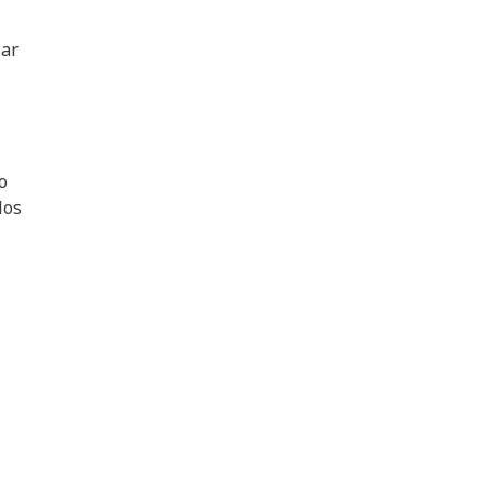
zar
o
los