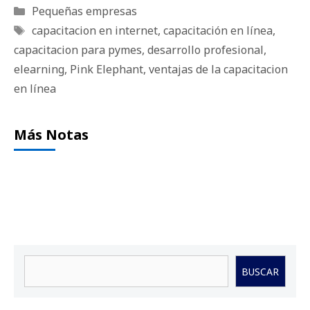
Categorías
Pequeñas empresas
Etiquetas
capacitacion en internet
,
capacitación en línea
,
capacitacion para pymes
,
desarrollo profesional
,
elearning
,
Pink Elephant
,
ventajas de la capacitacion
en línea
Más Notas
Buscar
BUSCAR