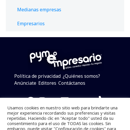
Medianas empresas
Empresarios
Política de privacidad
¿Quiénes somos?
Anúnciate
Editores
Contáctanos
Facebook
Instagram
Twitter
LinkedIn
Telegram
YouTube
TikTok
Usamos cookies en nuestro sitio web para brindarte una
mejor experiencia recordando sus preferencias y visitas
repetidas. Haciendo clic en "Aceptar todo" usted da su
consentimiento para el uso de TODAS las cookies. Sin
Pymempresario © 2025 Todos los derechos reservados.
embargo, puede visitar "Configuración de cookies" para