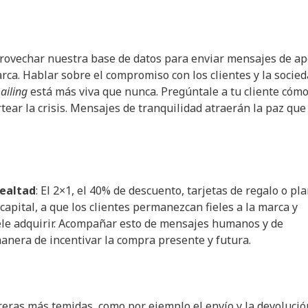
rovechar nuestra base de datos para enviar mensajes de ap
rca. Hablar sobre el compromiso con los clientes y la socie
ailing
está más viva que nunca. Pregúntale a tu cliente cómo
tear la crisis. Mensajes de tranquilidad atraerán la paz que
lealtad
: El 2×1, el 40% de descuento, tarjetas de regalo o pl
apital, a que los clientes permanezcan fieles a la marca y
uele adquirir. Acompañar esto de mensajes humanos y de
anera de incentivar la compra presente y futura.
reras más temidas, como por ejemplo el envío y la devolució