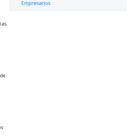
Empresarios
cias
 de
os