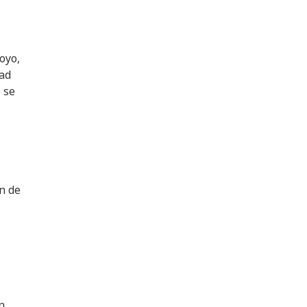
oyo,
dad
 se
an de
n,