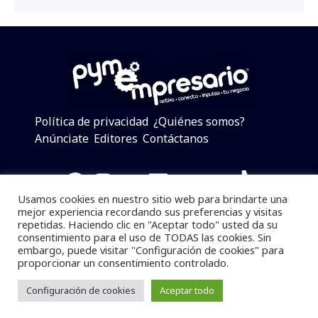
Política de privacidad
¿Quiénes somos?
Anúnciate
Editores
Contáctanos
Facebook
Instagram
Twitter
LinkedIn
Telegram
YouTube
TikTok
Usamos cookies en nuestro sitio web para brindarte una
mejor experiencia recordando sus preferencias y visitas
repetidas. Haciendo clic en "Aceptar todo" usted da su
consentimiento para el uso de TODAS las cookies. Sin
Pymempresario © 2025 Todos los derechos reservados.
embargo, puede visitar "Configuración de cookies" para
proporcionar un consentimiento controlado.
Se prohibe el uso de la información total o parcial sin
dar referencia a la fuente.
Configuración de cookies
Aceptar todo
Desarrollado por
yalla ya!