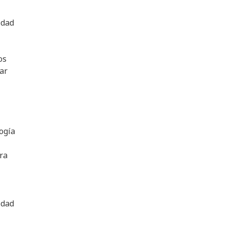
idad
os
ar
logía
ra
idad