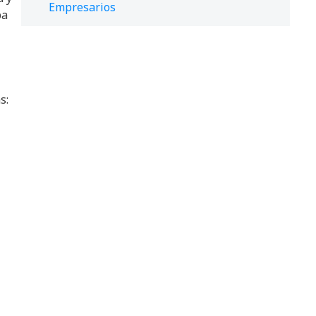
Empresarios
ba
s: