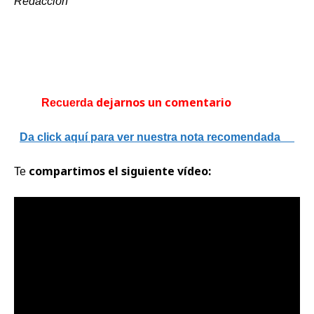
Redacción
dejarnos
un comentario
Recuerda
Da click aquí
para ver
nuestra
nota recomendada
compartimos
el siguiente
vídeo:
Te