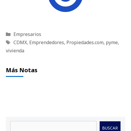
Categorías
Empresarios
Etiquetas
CDMX
,
Emprendedores
,
Propiedades.com
,
pyme
,
vivienda
Más Notas
Buscar
BUSCAR