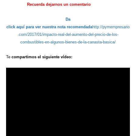
Recuerda
dejarnos
un comentario
Da
click aquí
para ver
nuestra
nota recomendada
http://pymempresario
.com/2017/01/impacto-real-del-aumento-del-precio-de-los-
combustibles-en-algunos-bienes-de-la-canasta-basica/
Te
compartimos
el siguiente
vídeo: