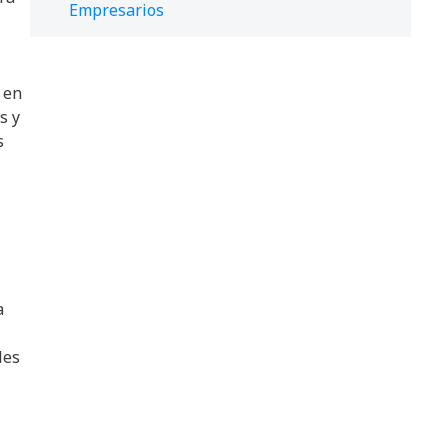
Empresarios
 en
s y
s
a
les