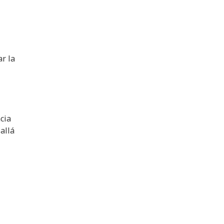
r la
cia
allá