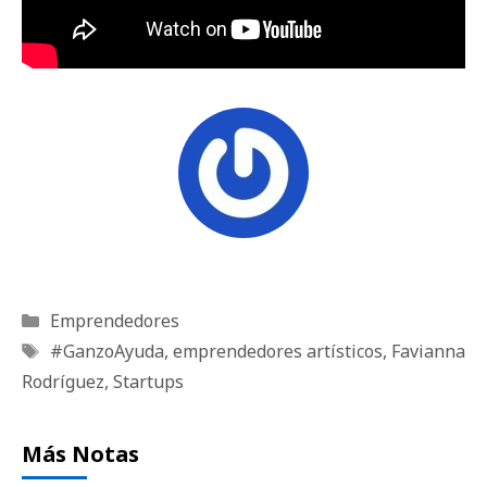
Categorías
Emprendedores
Etiquetas
#GanzoAyuda
,
emprendedores artísticos
,
Favianna
Rodríguez
,
Startups
Más Notas