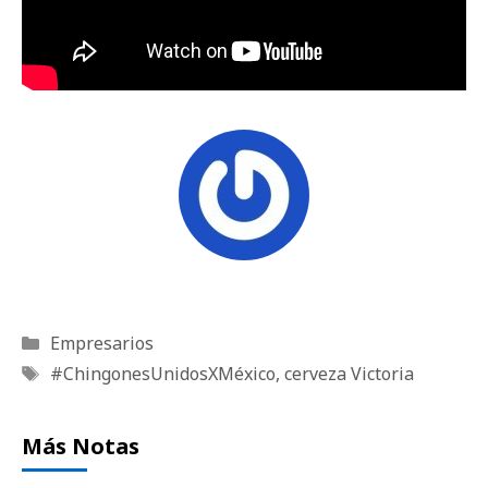
Categorías
Empresarios
Etiquetas
#ChingonesUnidosXMéxico
,
cerveza Victoria
Más Notas