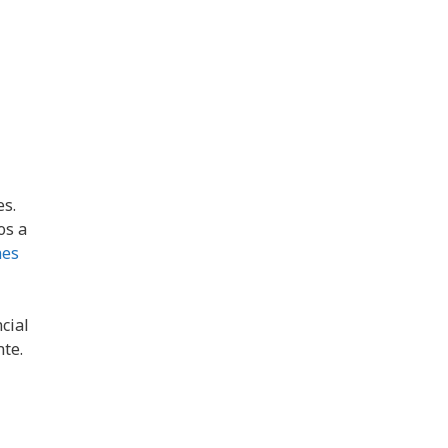
es.
os a
nes
cial
te.