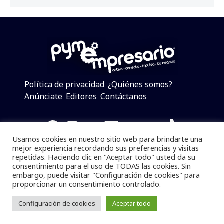
Política de privacidad
¿Quiénes somos?
Anúnciate
Editores
Contáctanos
Facebook
Instagram
Twitter
LinkedIn
Telegram
YouTube
TikTok
Usamos cookies en nuestro sitio web para brindarte una
mejor experiencia recordando sus preferencias y visitas
repetidas. Haciendo clic en "Aceptar todo" usted da su
consentimiento para el uso de TODAS las cookies. Sin
Pymempresario © 2025 Todos los derechos reservados.
embargo, puede visitar "Configuración de cookies" para
proporcionar un consentimiento controlado.
Se prohibe el uso de la información total o parcial sin
dar referencia a la fuente.
Configuración de cookies
Aceptar todo
Desarrollado por
yalla ya!