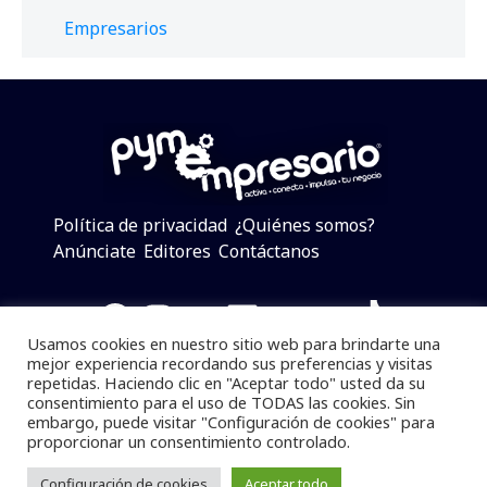
Empresarios
Política de privacidad
¿Quiénes somos?
Anúnciate
Editores
Contáctanos
Facebook
Instagram
Twitter
LinkedIn
Telegram
YouTube
TikTok
Usamos cookies en nuestro sitio web para brindarte una
mejor experiencia recordando sus preferencias y visitas
repetidas. Haciendo clic en "Aceptar todo" usted da su
consentimiento para el uso de TODAS las cookies. Sin
Pymempresario © 2025 Todos los derechos reservados.
embargo, puede visitar "Configuración de cookies" para
proporcionar un consentimiento controlado.
Se prohibe el uso de la información total o parcial sin
dar referencia a la fuente.
Configuración de cookies
Aceptar todo