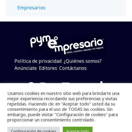
Empresarios
Política de privacidad
¿Quiénes somos?
Anúnciate
Editores
Contáctanos
Facebook
Instagram
Twitter
LinkedIn
Telegram
YouTube
TikTok
Usamos cookies en nuestro sitio web para brindarte una
mejor experiencia recordando sus preferencias y visitas
repetidas. Haciendo clic en "Aceptar todo" usted da su
consentimiento para el uso de TODAS las cookies. Sin
Pymempresario © 2025 Todos los derechos reservados.
embargo, puede visitar "Configuración de cookies" para
proporcionar un consentimiento controlado.
Se prohibe el uso de la información total o parcial sin
dar referencia a la fuente.
Configuración de cookies
Aceptar todo