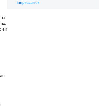
Empresarios
una
smo,
o en
ien
a