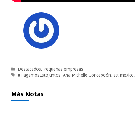
Categorías
Destacados
,
Pequeñas empresas
Etiquetas
#HagamosEstoJuntos
,
Ana Michelle Concepción
,
att mexico
Más Notas