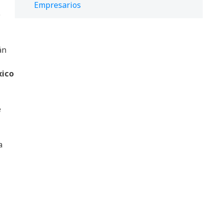
Empresarios
o
án
xico
e
a