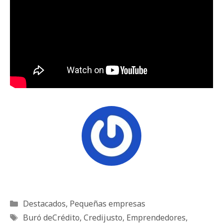
Categorías
Destacados
,
Pequeñas empresas
Etiquetas
Buró deCrédito
,
Credijusto
,
Emprendedores
,