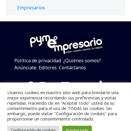
Empresarios
Política de privacidad
¿Quiénes somos?
Anúnciate
Editores
Contáctanos
Facebook
Instagram
Twitter
LinkedIn
Telegram
YouTube
TikTok
Usamos cookies en nuestro sitio web para brindarte una
mejor experiencia recordando sus preferencias y visitas
repetidas. Haciendo clic en "Aceptar todo" usted da su
consentimiento para el uso de TODAS las cookies. Sin
Pymempresario © 2025 Todos los derechos reservados.
embargo, puede visitar "Configuración de cookies" para
proporcionar un consentimiento controlado.
Se prohibe el uso de la información total o parcial sin
dar referencia a la fuente.
Configuración de cookies
Aceptar todo