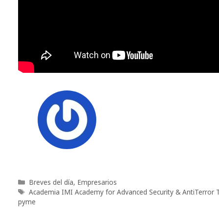
Categorías
Breves del día
,
Empresarios
Etiquetas
Academia IMI Academy for Advanced Security & AntiTerror T
pyme