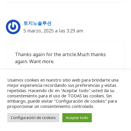
토지노솔루션
5 marzo, 2025 a las 3:29 am
Thanks again for the article.Much thanks
again. Want more.
Usamos cookies en nuestro sitio web para brindarte una
mejor experiencia recordando sus preferencias y visitas
repetidas. Haciendo clic en "Aceptar todo" usted da su
토지노솔루션임대
consentimiento para el uso de TODAS las cookies. Sin
embargo, puede visitar "Configuración de cookies" para
5 marzo, 2025 a las 8:36 am
proporcionar un consentimiento controlado.
Configuración de cookies
Aceptar todo
Thanks for sharing, this is a fantastic