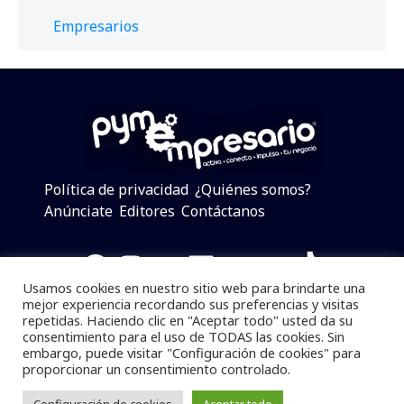
Empresarios
Política de privacidad
¿Quiénes somos?
Anúnciate
Editores
Contáctanos
Facebook
Instagram
Twitter
LinkedIn
Telegram
YouTube
TikTok
Usamos cookies en nuestro sitio web para brindarte una
mejor experiencia recordando sus preferencias y visitas
repetidas. Haciendo clic en "Aceptar todo" usted da su
consentimiento para el uso de TODAS las cookies. Sin
Pymempresario © 2025 Todos los derechos reservados.
embargo, puede visitar "Configuración de cookies" para
proporcionar un consentimiento controlado.
Se prohibe el uso de la información total o parcial sin
dar referencia a la fuente.