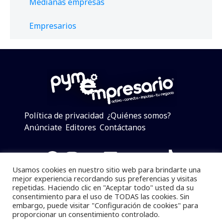
Medianas empresas
Empresarios
Política de privacidad
¿Quiénes somos?
Anúnciate
Editores
Contáctanos
Facebook
Instagram
Twitter
LinkedIn
Telegram
YouTube
TikTok
Usamos cookies en nuestro sitio web para brindarte una
mejor experiencia recordando sus preferencias y visitas
repetidas. Haciendo clic en "Aceptar todo" usted da su
consentimiento para el uso de TODAS las cookies. Sin
Pymempresario © 2025 Todos los derechos reservados.
embargo, puede visitar "Configuración de cookies" para
proporcionar un consentimiento controlado.
Se prohibe el uso de la información total o parcial sin