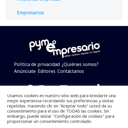
Empresarios
Política de privacidad
¿Quiénes somos?
Anúnciate
Editores
Contáctanos
Facebook
Instagram
Twitter
LinkedIn
Telegram
YouTube
TikTok
Usamos cookies en nuestro sitio web para brindarte una
mejor experiencia recordando sus preferencias y visitas
repetidas. Haciendo clic en "Aceptar todo" usted da su
consentimiento para el uso de TODAS las cookies. Sin
Pymempresario © 2025 Todos los derechos reservados.
embargo, puede visitar "Configuración de cookies" para
proporcionar un consentimiento controlado.
Se prohibe el uso de la información total o parcial sin