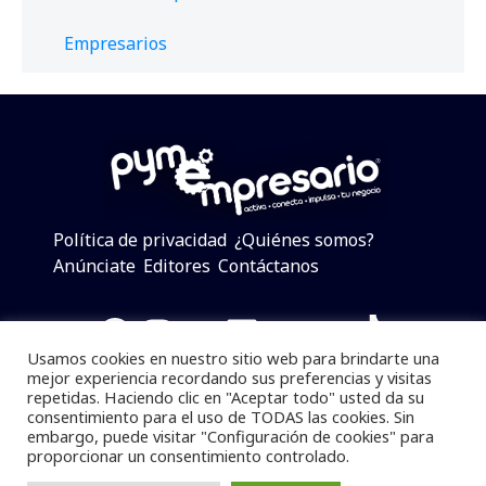
Empresarios
Política de privacidad
¿Quiénes somos?
Anúnciate
Editores
Contáctanos
Facebook
Instagram
Twitter
LinkedIn
Telegram
YouTube
TikTok
Usamos cookies en nuestro sitio web para brindarte una
mejor experiencia recordando sus preferencias y visitas
repetidas. Haciendo clic en "Aceptar todo" usted da su
consentimiento para el uso de TODAS las cookies. Sin
Pymempresario © 2025 Todos los derechos reservados.
embargo, puede visitar "Configuración de cookies" para
proporcionar un consentimiento controlado.
Se prohibe el uso de la información total o parcial sin