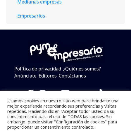
Medianas empresas
Empresarios
Política de privacidad
¿Quiénes somos?
Anúnciate
Editores
Contáctanos
Facebook
Instagram
Twitter
LinkedIn
Telegram
YouTube
TikTok
Usamos cookies en nuestro sitio web para brindarte una
mejor experiencia recordando sus preferencias y visitas
repetidas. Haciendo clic en "Aceptar todo" usted da su
consentimiento para el uso de TODAS las cookies. Sin
Pymempresario © 2025 Todos los derechos reservados.
embargo, puede visitar "Configuración de cookies" para
proporcionar un consentimiento controlado.
Se prohibe el uso de la información total o parcial sin