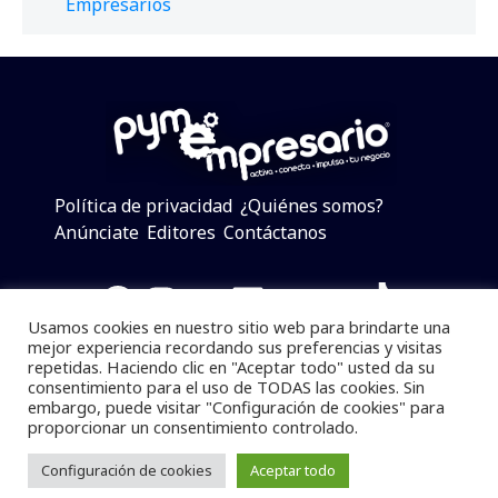
Empresarios
Política de privacidad
¿Quiénes somos?
Anúnciate
Editores
Contáctanos
Facebook
Instagram
Twitter
LinkedIn
Telegram
YouTube
TikTok
Usamos cookies en nuestro sitio web para brindarte una
mejor experiencia recordando sus preferencias y visitas
repetidas. Haciendo clic en "Aceptar todo" usted da su
consentimiento para el uso de TODAS las cookies. Sin
Pymempresario © 2025 Todos los derechos reservados.
embargo, puede visitar "Configuración de cookies" para
proporcionar un consentimiento controlado.
Se prohibe el uso de la información total o parcial sin
dar referencia a la fuente.
Configuración de cookies
Aceptar todo
Desarrollado por
yalla ya!