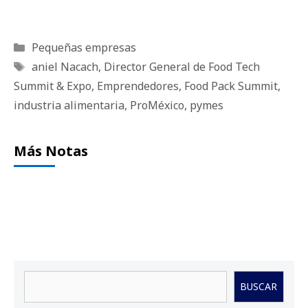
Categorías
Pequeñas empresas
Etiquetas
aniel Nacach
,
Director General de Food Tech
Summit & Expo
,
Emprendedores
,
Food Pack Summit
,
industria alimentaria
,
ProMéxico
,
pymes
Más Notas
Buscar
BUSCAR