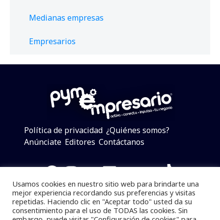
Medianas empresas
Empresarios
Política de privacidad
¿Quiénes somos?
Anúnciate
Editores
Contáctanos
Facebook
Instagram
Twitter
LinkedIn
Telegram
YouTube
TikTok
Usamos cookies en nuestro sitio web para brindarte una
mejor experiencia recordando sus preferencias y visitas
repetidas. Haciendo clic en "Aceptar todo" usted da su
consentimiento para el uso de TODAS las cookies. Sin
Pymempresario © 2025 Todos los derechos reservados.
embargo, puede visitar "Configuración de cookies" para