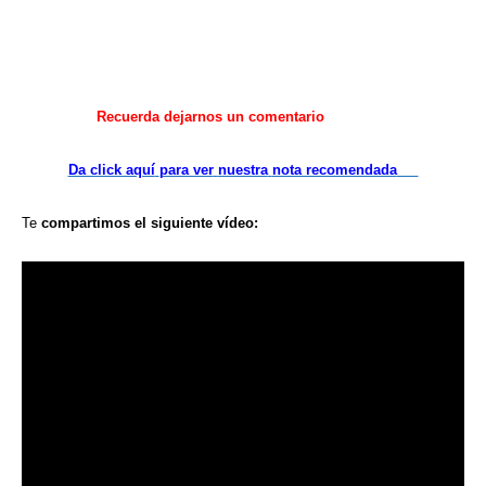
Recuerda
dejarnos
un comentario
Da click aquí
para ver
nuestra
nota recomendada
Te
compartimos
el siguiente
vídeo: