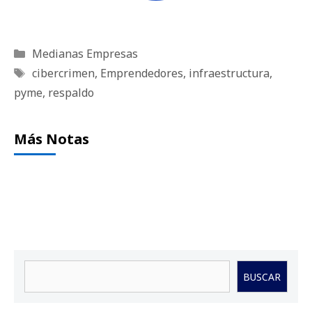
Categorías
Medianas Empresas
Etiquetas
cibercrimen
,
Emprendedores
,
infraestructura
,
pyme
,
respaldo
Más Notas
Buscar
BUSCAR