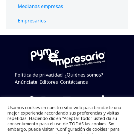
Medianas empresas
Empresarios
Política de privacidad
¿Quiénes somos?
Anúnciate
Editores
Contáctanos
Facebook
Instagram
Twitter
LinkedIn
Telegram
YouTube
TikTok
Usamos cookies en nuestro sitio web para brindarte una
mejor experiencia recordando sus preferencias y visitas
repetidas. Haciendo clic en "Aceptar todo" usted da su
consentimiento para el uso de TODAS las cookies. Sin
Pymempresario © 2025 Todos los derechos reservados.
embargo, puede visitar "Configuración de cookies" para