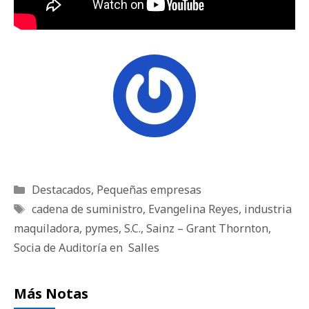
Categorías
Destacados
,
Pequeñas empresas
Etiquetas
cadena de suministro
,
Evangelina Reyes
,
industria
maquiladora
,
pymes
,
S.C.
,
Sainz – Grant Thornton
,
Socia de Auditoría en Salles
Más Notas