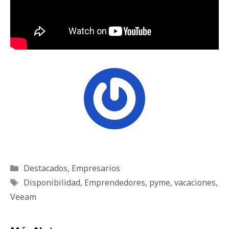
Categorías
Destacados
,
Empresarios
Etiquetas
Disponibilidad
,
Emprendedores
,
pyme
,
vacaciones
,
Veeam