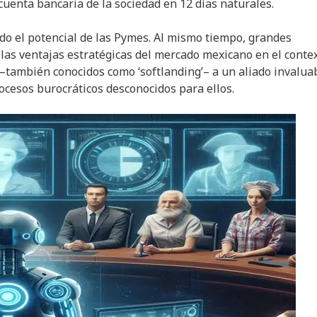
 cuenta bancaria de la sociedad en 12 días naturales.
ndo el potencial de las Pymes. Al mismo tiempo, grandes
las ventajas estratégicas del mercado mexicano en el conte
 –también conocidos como ‘softlanding’– a un aliado invalua
ocesos burocráticos desconocidos para ellos.