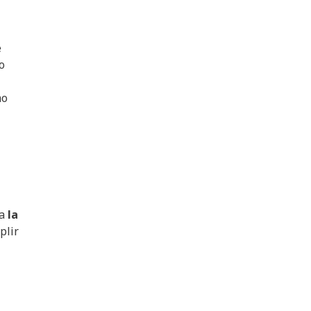
e
o
mo
ha
la
plir