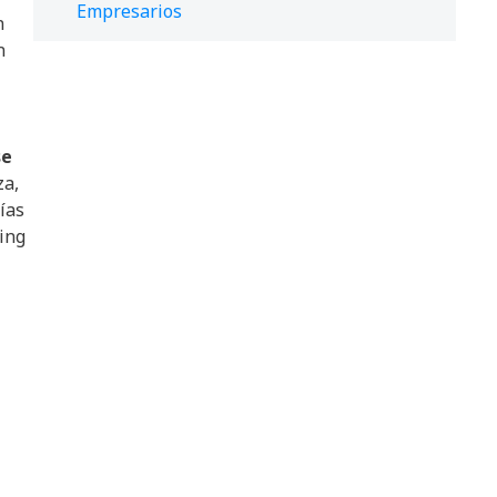
Empresarios
n
n
se
za,
ías
ing