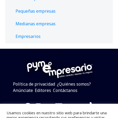
Pequeñas empresas
Medianas empresas
Empresarios
Política de privacidad
¿Quiénes somos?
Anúnciate
Editores
Contáctanos
Facebook
Instagram
Twitter
LinkedIn
Telegram
YouTube
TikTok
Usamos cookies en nuestro sitio web para brindarte una
mejor experiencia recordando sus preferencias y visitas