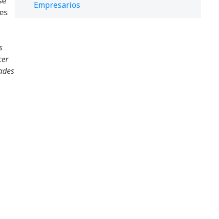
se
Empresarios
tes
s
cer
dades